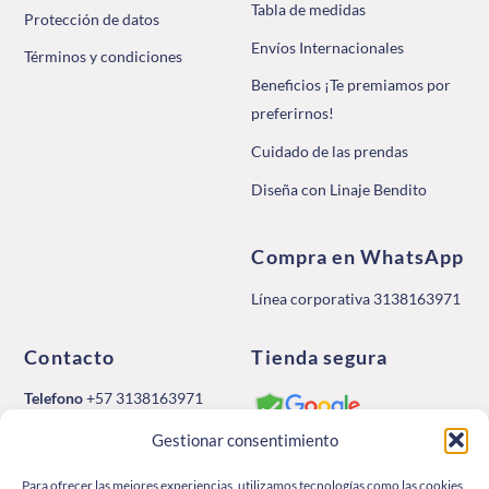
Tabla de medidas
Protección de datos
Envíos Internacionales
Términos y condiciones
Beneficios ¡Te premiamos por
preferirnos!
Cuidado de las prendas
Diseña con Linaje Bendito
Compra en WhatsApp
Línea corporativa 3138163971
Contacto
Tienda segura
Telefono
+57 3138163971
Email:
Gestionar consentimiento
ventas@linajebendito.com.co
Aceptamos Pagos
Para ofrecer las mejores experiencias, utilizamos tecnologías como las cookies