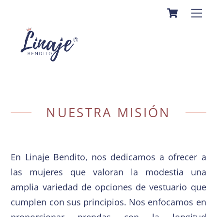
Cart
Skip
Men
to
content
NUESTRA MISIÓN
En Linaje Bendito, nos dedicamos a ofrecer a
las mujeres que valoran la modestia una
amplia variedad de opciones de vestuario que
cumplen con sus principios. Nos enfocamos en
proporcionar prendas con la longitud