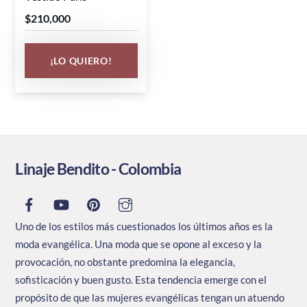
producto
$
210,000
tiene
múltiples
¡LO QUIERO!
variantes.
Las
opciones
se
pueden
elegir
Linaje Bendito - Colombia
en
la
página
Uno de los estilos más cuestionados los últimos años es la
de
moda evangélica. Una moda que se opone al exceso y la
producto
provocación, no obstante predomina la elegancia,
sofisticación y buen gusto. Esta tendencia emerge con el
propósito de que las mujeres evangélicas tengan un atuendo