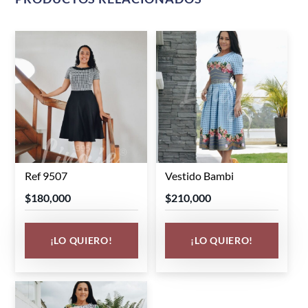
Ref 9507
Vestido Bambi
Este
Este
producto
producto
$
180,000
$
210,000
tiene
tiene
múltiples
múltiples
¡LO QUIERO!
¡LO QUIERO!
variantes.
variantes.
Las
Las
opciones
opciones
se
se