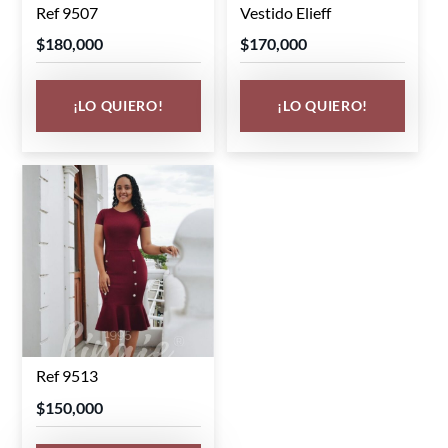
Ref 9507
Vestido Elieff
Este
Este
producto
producto
$
180,000
$
170,000
tiene
tiene
múltiples
múltiples
¡LO QUIERO!
¡LO QUIERO!
variantes.
variantes.
Las
Las
opciones
opciones
se
se
pueden
pueden
elegir
elegir
en
en
la
la
página
página
de
de
Ref 9513
Este
producto
producto
producto
$
150,000
tiene