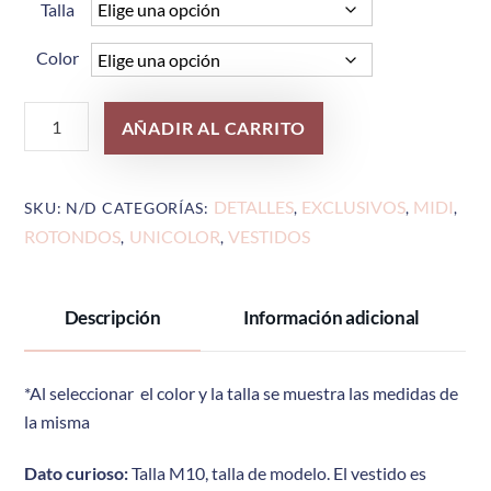
Talla
Color
Vestido
AÑADIR AL CARRITO
Helena
cantidad
DETALLES
EXCLUSIVOS
MIDI
SKU:
N/D
CATEGORÍAS:
,
,
,
ROTONDOS
UNICOLOR
VESTIDOS
,
,
Descripción
Información adicional
*Al seleccionar el color y la talla se muestra las medidas de
la misma
Dato curioso:
Talla M10, talla de modelo. El vestido es