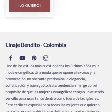
múltiples
¡LO QUIERO!
variantes.
Las
opciones
se
pueden
elegir
Linaje Bendito - Colombia
en
la
página
Uno de los estilos más cuestionados los últimos años es la
de
moda evangélica. Una moda que se opone al exceso y la
producto
provocación, no obstante predomina la elegancia,
sofisticación y buen gusto. Esta tendencia emerge con el
propósito de que las mujeres evangélicas tengan un atuendo
sencillo para usar tanto dentro como fuera de las iglesias.
Este estilo es especial para todas las mujeres que quieren
verse naturales, auténticas y delicadas, sin dejar de verse