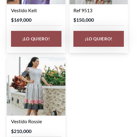
Vestido Keit
Ref 9513
Este
Este
producto
producto
$
169,000
$
150,000
tiene
tiene
múltiples
múltiples
¡LO QUIERO!
¡LO QUIERO!
variantes.
variantes.
Las
Las
opciones
opciones
se
se
pueden
pueden
elegir
elegir
en
en
la
la
página
página
de
de
Vestido Rossie
Este
producto
producto
producto
$
210,000