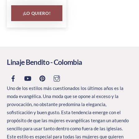
tiene
múltiples
¡LO QUIERO!
variantes.
Las
opciones
se
pueden
elegir
Linaje Bendito - Colombia
en
la
página
Uno de los estilos más cuestionados los últimos años es la
de
moda evangélica. Una moda que se opone al exceso y la
producto
provocación, no obstante predomina la elegancia,
sofisticación y buen gusto. Esta tendencia emerge con el
propósito de que las mujeres evangélicas tengan un atuendo
sencillo para usar tanto dentro como fuera de las iglesias.
Este estilo es especial para todas las mujeres que quieren