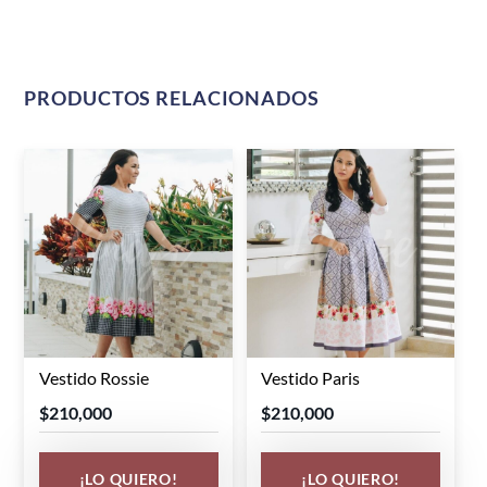
PRODUCTOS RELACIONADOS
Vestido Rossie
Vestido Paris
Este
Este
producto
producto
$
210,000
$
210,000
tiene
tiene
múltiples
múltiples
¡LO QUIERO!
¡LO QUIERO!